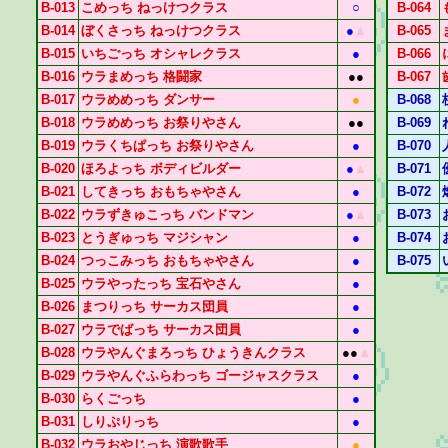
B-013
こめっち ねっけつクラス
○
B-064
B-014
ぼくさっち ねっけつクラス
●
▲
B-065
B-015
いちごっち オシャレクラス
●
B-066
B-016
ウラまめっち 格闘家
●●
B-067
B-017
ウラめめっち ダンサー
●
B-068
B-018
ウラめめっち お祭りやさん
●●
B-069
B-019
ウラくちぱっち お祭りやさん
●
B-070
B-020
ほろよっち ボディビルダー
●
▲
B-071
B-021
してきっち おもちゃやさん
●
B-072
B-022
ウラずきゅこっち バンドマン
●
▲
B-073
B-023
とうぎゅっち マジシャン
●
B-074
B-024
つっこみっち おもちゃやさん
●
B-075
B-025
ウラやったっち 宝石やさん
●
B-026
まつりっち サーカス団員
●
B-027
ウラでばっち サーカス団員
●
B-028
ウラやんぐまろっち ひょうきんクラス
●●
▲
B-029
ウラやんぐふらわっち ゴージャスクラス
●
B-030
らくごっち
●
B-031
しりぷりっち
●
B-032
ウラおやじっち 演歌歌手
●