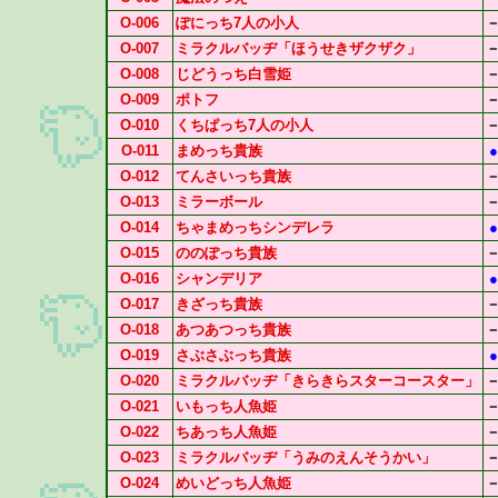
O-006
ぽにっち7人の小人
O-007
ミラクルバッヂ「ほうせきザクザク」
O-008
じどうっち白雪姫
O-009
ポトフ
O-010
くちぱっち7人の小人
O-011
まめっち貴族
●
O-012
てんさいっち貴族
O-013
ミラーボール
O-014
ちゃまめっちシンデレラ
●
O-015
ののぽっち貴族
O-016
シャンデリア
●
O-017
きざっち貴族
O-018
あつあつっち貴族
O-019
さぶさぶっち貴族
●
O-020
ミラクルバッヂ「きらきらスターコースター」
O-021
いもっち人魚姫
O-022
ちあっち人魚姫
O-023
ミラクルバッヂ「うみのえんそうかい」
O-024
めいどっち人魚姫