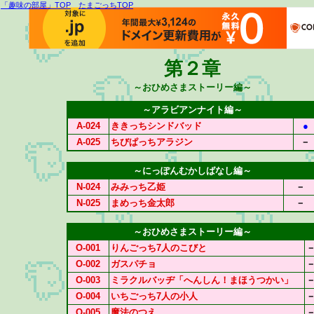
「趣味の部屋」TOP
たまごっちTOP
第２章
～おひめさまストーリー編～
～アラビアンナイト編～
A-024
ききっちシンドバッド
●
A-025
ちびぱっちアラジン
－
～にっぽんむかしばなし編～
N-024
みみっち乙姫
－
N-025
まめっち金太郎
－
～おひめさまストーリー編～
O-001
りんごっち7人のこびと
O-002
ガスパチョ
O-003
ミラクルバッヂ「へんしん！まほうつかい」
O-004
いちごっち7人の小人
O-005
魔法のつえ