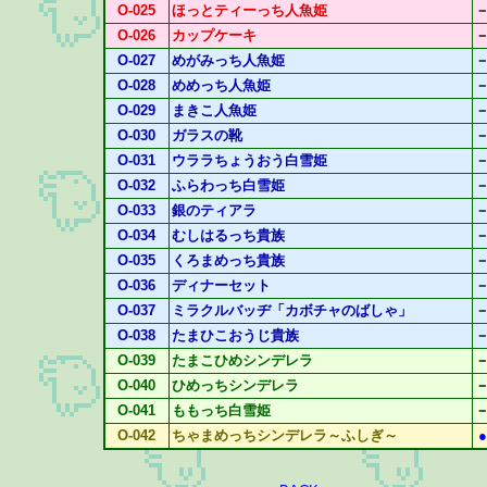
O-025
ほっとティーっち人魚姫
O-026
カップケーキ
O-027
めがみっち人魚姫
O-028
めめっち人魚姫
O-029
まきこ人魚姫
O-030
ガラスの靴
O-031
ウララちょうおう白雪姫
O-032
ふらわっち白雪姫
O-033
銀のティアラ
O-034
むしはるっち貴族
O-035
くろまめっち貴族
O-036
ディナーセット
O-037
ミラクルバッヂ「カボチャのばしゃ」
O-038
たまひこおうじ貴族
O-039
たまこひめシンデレラ
O-040
ひめっちシンデレラ
O-041
ももっち白雪姫
O-042
ちゃまめっちシンデレラ～ふしぎ～
●