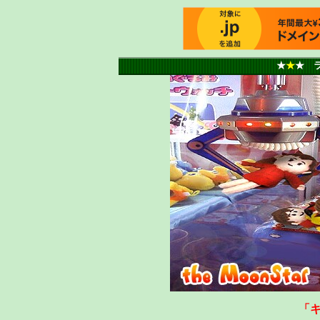
★
★
★ ラ
「